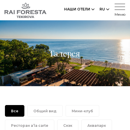
НАШИ ОТЕЛИ
RU
Меню
Галерея
Все
Общий вид
Мини-клуб
Ресторан a’la carte
Снэк
Аквапарк