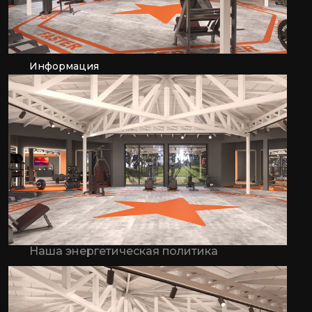
Спа и Велнес
Детский клуб
Информация
Галерея
Политика использования файлов cookie
Закон о защите персональных данных
Наша политика качества
Информационное уведомление
Отдел кадров
Наша политика устойчивого развития
Наша энергетическая политика
Для агентств
Контакты